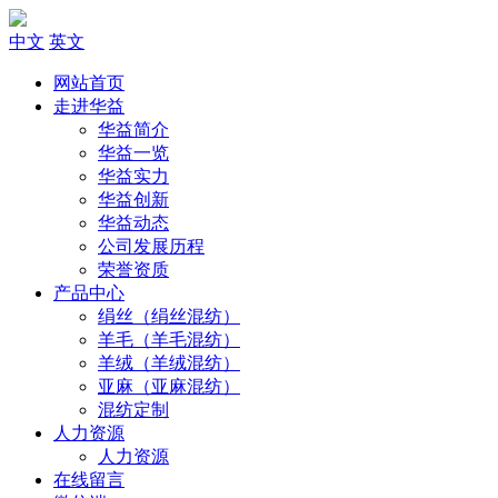
中文
英文
网站首页
走进华益
华益简介
华益一览
华益实力
华益创新
华益动态
公司发展历程
荣誉资质
产品中心
绢丝（绢丝混纺）
羊毛（羊毛混纺）
羊绒（羊绒混纺）
亚麻（亚麻混纺）
混纺定制
人力资源
人力资源
在线留言